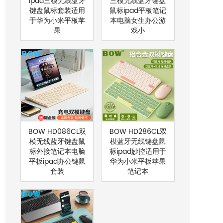
ipad三模无线蓝牙
三模无线蓝牙键盘
键盘鼠标套装适用
鼠标ipad平板笔记
于华为小米平板苹
本电脑女生办公游
果
戏小
BOW HD086CL双
BOW HD286CL双
模无线蓝牙键盘鼠
模蓝牙无线键盘鼠
标外接笔记本电脑
标ipad妙控适用于
平板ipad办公键鼠
华为小米平板苹果
套装
笔记本