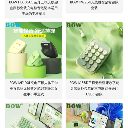
BOW HD305CL 蓝牙三模无线键
BOW HW256无线键盘鼠标键鼠
盘鼠标套装充电静音笔记本适用
套装
于华为平板苹果
BOW MD190L充电三模人体工学
BOW K158D三模无线蓝牙数字键
垂直鼠标无线蓝牙笔记本静音女
盘鼠标外接笔记本电脑财务会计
生中小手立式
USB小键鼠