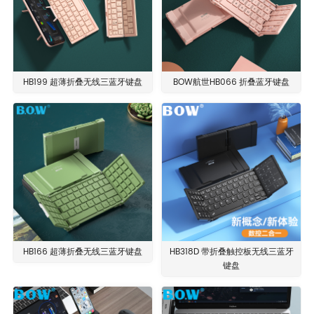
HB199 超薄折叠无线三蓝牙键盘
BOW航世HB066 折叠蓝牙键盘
HB166 超薄折叠无线三蓝牙键盘
HB318D 带折叠触控板无线三蓝牙
键盘