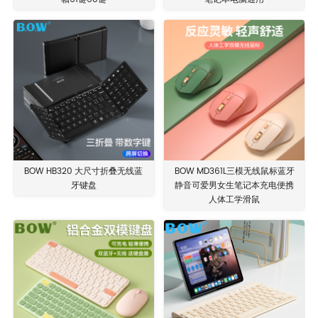
BOW HB320 大尺寸折叠无线蓝
BOW MD361L三模无线鼠标蓝牙
牙键盘
静音可爱男女生笔记本充电便携
人体工学滑鼠