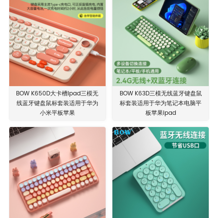
BOW K650D大卡槽ipad三模无
BOW K63D三模无线蓝牙键盘鼠
线蓝牙键盘鼠标套装适用于华为
标套装适用于华为笔记本电脑平
小米平板苹果
板苹果ipad