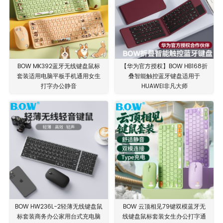
BOW MK392蓝牙无线键盘鼠标
【华为官方授权】BOW HB168折
套装适用电脑平板手机通用女生
叠智能触控蓝牙键盘适用于
打字办公静音
HUAWEI非凡大师
BOW HW236L-2轻薄无线键盘鼠
BOW 云顶相见79键双模蓝牙无
标套装商务办公家用台式充电脑
线键盘鼠标套装女生办公打字通