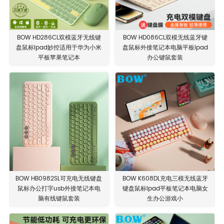
BOW HD286CL双模蓝牙无线键
BOW HD086CL双模无线蓝牙键
盘鼠标ipad妙控适用于华为小米
盘鼠标外接笔记本电脑平板ipad
平板苹果笔记本
办公键鼠套装
BOW HB0982SL可充电无线键盘
BOW K608DL充电三模无线蓝牙
鼠标办公打字usb外接笔记本电
键盘鼠标ipad平板笔记本电脑女
脑有线键鼠套装
生办公游戏小