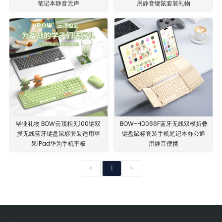
笔记本静音无声
用静音键鼠套装礼物
毕业礼物 BOW云顶相见100键双
BOW-HD088F蓝牙无线双模折叠
摸无线蓝牙键盘鼠标套装适用苹
键盘鼠标套装手机笔记本办公通
果iPad华为手机平板
用静音便携
<
1
>